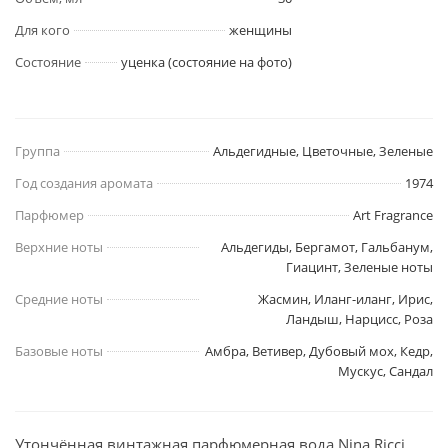
Для кого
женщины
Состояние
уценка (состояние на фото)
Группа
Альдегидные, Цветочные, Зеленые
Год создания аромата
1974
Парфюмер
Art Fragrance
Верхние ноты
Альдегиды, Бергамот, Гальбанум,
Гиацинт, Зеленые ноты
Средние ноты
Жасмин, Иланг-иланг, Ирис,
Ландыш, Нарцисс, Роза
Базовые ноты
Амбра, Ветивер, Дубовый мох, Кедр,
Мускус, Сандал
Утончённая винтажная парфюмерная вода Nina Ricci