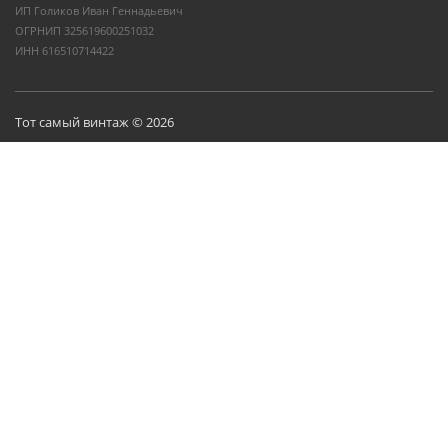
ИП Голиков Иван Геннадьевич
ОГРНИП 325619600251032
ИНН 616510714422
Тот самый винтаж © 2026