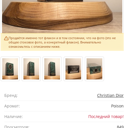
Продаётся именно тот флакон и в том состоянии, что на фото (это не
общее стоковое фото, а конкретный флакон). Внимательно
ознакомьтесь с описанием ниже.
Бренд:
Christian Dior
Аромат:
Poison
Наличие:
Последний товар!
Просмотров:
849