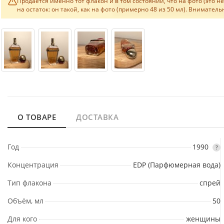
Продаётся именно тот флакон и в том состоянии, что на фото (это 
на остаток: он такой, как на фото (примерно 48 из 50 мл). Внимате
О ТОВАРЕ
ДОСТАВКА
Год
1990
?
Концентрация
EDP (Парфюмерная вода)
Тип флакона
спрей
Объём, мл
50
Для кого
женщины