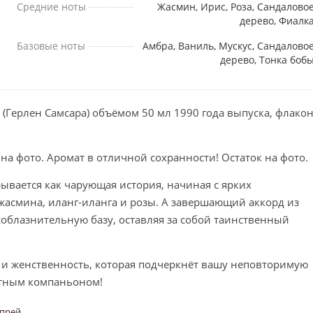
Средние ноты
Жасмин, Ирис, Роза, Сандалово
дерево, Фиалк
Базовые ноты
Амбра, Ваниль, Мускус, Сандалово
дерево, Тонка боб
(Герлен Самсара) объёмом 50 мл 1990 года выпуска, флако
 на фото. Аромат в отличной сохранности! Остаток на фото.
ывается как чарующая история, начиная с ярких
жасмина, иланг-иланга и розы. А завершающий аккорд из
 соблазнительную базу, оставляя за собой таинственный
 и женственность, которая подчеркнёт вашу неповторимую
тным компаньоном!
спрей