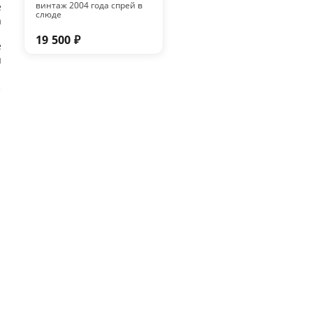
винтаж 2004 года спрей в
е
слюде
а
19 500 ₽
е
ы
н