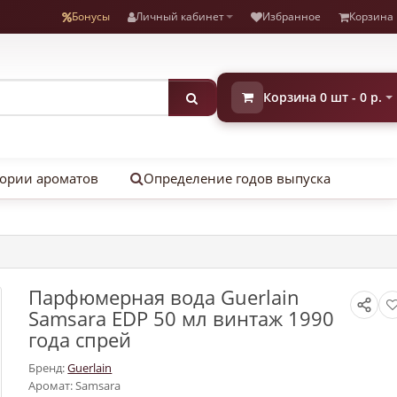
Бонусы
Личный кабинет
Избранное
Корзина
Корзина 0 шт - 0 р.
ории ароматов
Определение годов выпуска
Парфюмерная вода Guerlain
Samsara EDP 50 мл винтаж 1990
года спрей
Бренд:
Guerlain
Аромат: Samsara