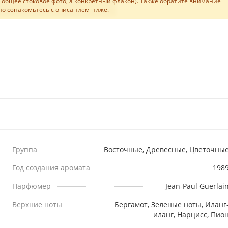
не общее стоковое фото, а конкретный флакон). Также обратите внимание
льно ознакомьтесь с описанием ниже.
Группа
Восточные, Древесные, Цветочны
Год создания аромата
198
Парфюмер
Jean-Paul Guerlai
Верхние ноты
Бергамот, Зеленые ноты, Иланг
иланг, Нарцисс, Пио