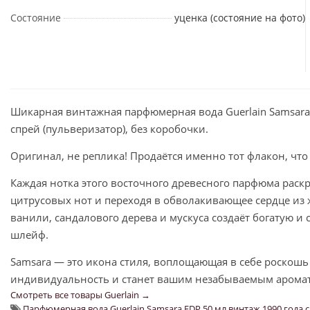
Состояние
уценка (состояние на фото)
Шикарная винтажная парфюмерная вода Guerlain Samsara 
спрей (пульверизатор), без коробочки.
Оригинал, не реплика! Продаётся именно тот флакон, что
Каждая нотка этого восточного древесного парфюма раскр
цитрусовых нот и переходя в обволакивающее сердце из 
ванили, сандалового дерева и мускуса создаёт богатую и
шлейф.
Samsara — это икона стиля, воплощающая в себе роскошь
индивидуальность и станет вашим незабываемым арома
Смотреть все товары Guerlain →
Парфюмерная вода Guerlain Samsara EDP 50 мл винтаж 1990 года 