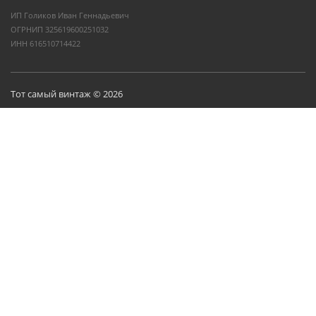
ИП Голиков Иван Геннадьевич
ОГРНИП 325619600251032
ИНН 616510714422
Тот самый винтаж © 2026