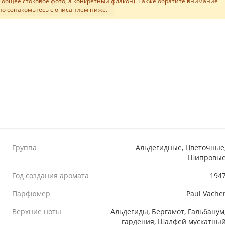
не общее стоковое фото, а конкретный флакон). Также обратите внимание
льно ознакомьтесь с описанием ниже.
Группа
Альдегидные, Цветочные
Шипровы
Год создания аромата
194
Парфюмер
Paul Vache
Верхние ноты
Альдегиды, Бергамот, Гальбанум
гардения, Шалфей мускатны