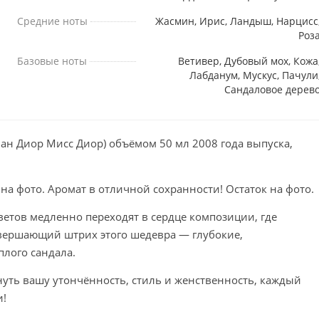
Средние ноты
Жасмин, Ирис, Ландыш, Нарцисс
Роз
Базовые ноты
Ветивер, Дубовый мох, Кожа
Лабданум, Мускус, Пачули
Сандаловое дерев
стиан Диор Мисс Диор) объёмом 50 мл 2008 года выпуска,
 на фото. Аромат в отличной сохранности! Остаток на фото.
ветов медленно переходят в сердце композиции, где
вершающий штрих этого шедевра — глубокие,
лого сандала.
уть вашу утончённость, стиль и женственность, каждый
и!