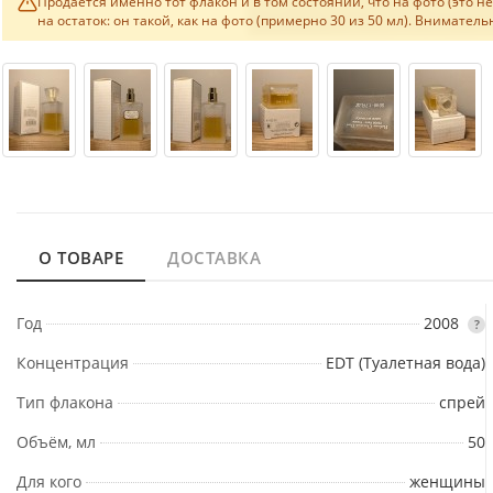
Продаётся именно тот флакон и в том состоянии, что на фото (это 
на остаток: он такой, как на фото (примерно 30 из 50 мл). Внимате
О ТОВАРЕ
ДОСТАВКА
Год
2008
?
Концентрация
EDT (Туалетная вода)
Тип флакона
спрей
Объём, мл
50
Для кого
женщины