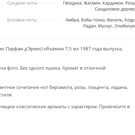
Средние ноты
Гвоздика, Жасмин, Кардамон, Роза
Сандаловое дерев
Базовые ноты
Амбра, Бобы тонка, Ваниль, Кедр
Ладан, Мускус, Олибану
с Парфам д'Эрмес) объёмом 7,5 мл 1987 года выпуска,
 на фото. Без одного пшика. Аромат в отличной
тное сочетание нот бергамота, розы, гиацинта, ладана,
стиля.
ящим классические ароматы с характером. Привнесите в