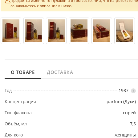
Продаётся именно тот флакон и в том состоянии, что на фото (это н
ознакомьтесь с описанием ниже.
О ТОВАРЕ
ДОСТАВКА
Год
1987
?
Концентрация
parfum (Духи)
Тип флакона
спрей
Объём, мл
7,5
Для кого
женщины