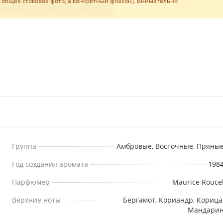
е общее стоковое фото, а конкретный флакон). Внимательно
Группа
Амбровые, Восточные, Пряны
Год создания аромата
198
Парфюмер
Maurice Rouce
Верхние ноты
Бергамот, Кориандр, Корица
Мандари