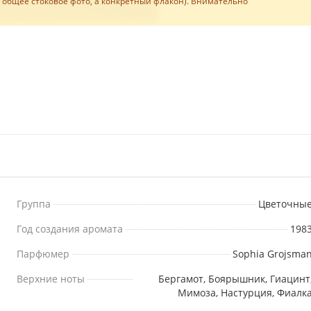
е общее стоковое фото, а конкретный флакон). Внимательно
Группа
Цветочны
Год создания аромата
198
Парфюмер
Sophia Grojsma
Верхние ноты
Бергамот, Боярышник, Гиацинт
Мимоза, Настурция, Фиалк