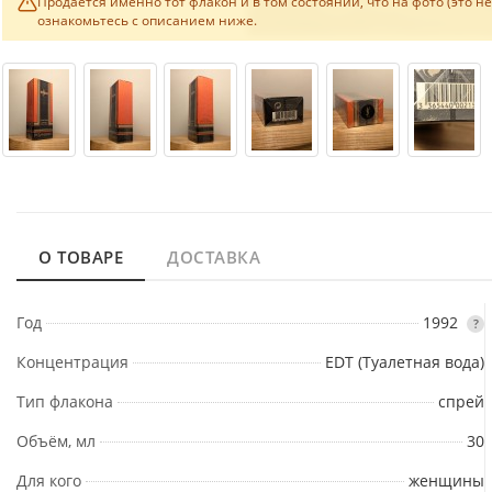
Продаётся именно тот флакон и в том состоянии, что на фото (это н
ознакомьтесь с описанием ниже.
О ТОВАРЕ
ДОСТАВКА
Год
1992
?
Концентрация
EDT (Туалетная вода)
Тип флакона
спрей
Объём, мл
30
Для кого
женщины