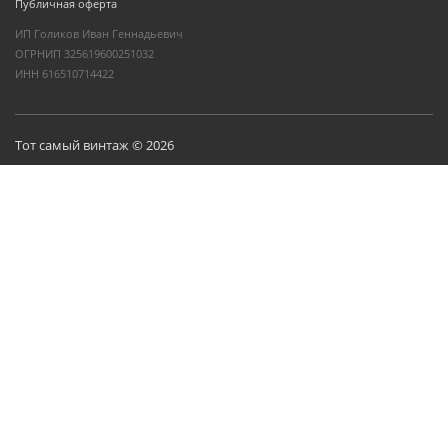
Публичная оферта
ИП Голиков Иван Геннадьевич
ОГРНИП 325619600251032
ИНН 616510714422
Тот самый винтаж © 2026