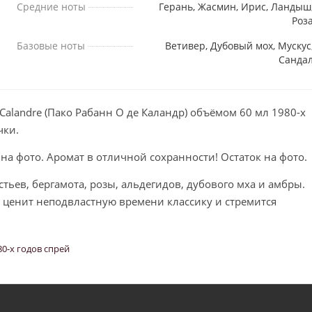
Средние ноты
Герань, Жасмин, Ирис, Ландыш
Роз
Базовые ноты
Ветивер, Дубовый мох, Мускус
Санда
Calandre (Пако Рабанн О де Каландр) объёмом 60 мл 1980-х
чки.
 на фото. Аромат в отличной сохранности! Остаток на фото.
ьев, бергамота, розы, альдегидов, дубового мха и амбры.
 ценит неподвластную времени классику и стремится
80-х годов спрей