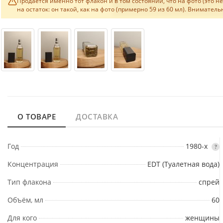
Продаётся именно тот флакон и в том состоянии, что на фото (это 
на остаток: он такой, как на фото (примерно 59 из 60 мл). Внимате
О ТОВАРЕ
ДОСТАВКА
Год
1980-х
?
Концентрация
EDT (Туалетная вода)
Тип флакона
спрей
Объём, мл
60
Для кого
женщины