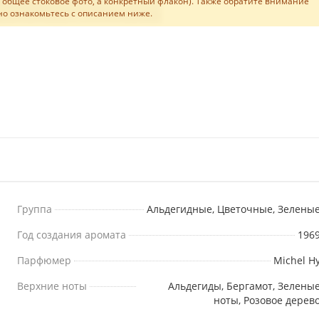
не общее стоковое фото, а конкретный флакон). Также обратите внимание
льно ознакомьтесь с описанием ниже.
Группа
Альдегидные, Цветочные, Зелены
Год создания аромата
196
Парфюмер
Michel H
Верхние ноты
Альдегиды, Бергамот, Зелены
ноты, Розовое дерев