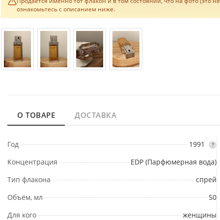
Продаётся именно тот флакон и в том состоянии, что на фото (это н
ознакомьтесь с описанием ниже.
О ТОВАРЕ
ДОСТАВКА
Год
1991
?
Концентрация
EDP (Парфюмерная вода)
Тип флакона
спрей
Объём, мл
50
Для кого
женщины