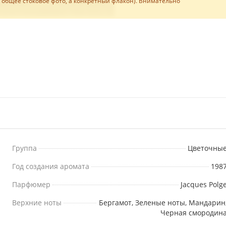
е общее стоковое фото, а конкретный флакон). Внимательно
Группа
Цветочны
Год создания аромата
198
Парфюмер
Jacques Polg
Верхние ноты
Бергамот, Зеленые ноты, Мандарин
Черная смородин