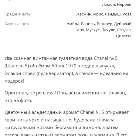
Лимон, Нероли
Средние ноты
Жасмин, Ирис, Ландыш, Роза
Базовые ноты
Амбра, Ваниль, Ветивер, Дубовый
мох, Мускус, Пачули, Сандал,
Циветта
Изысканная винтажная туалетная вода Chanel № 5
(Шанель 5) объёмом 50 мл 1970-х годов выпуска,
флакон спрей (пульверизатор), в слюде — идеально на
подарок!
Оригинал, не реплика! Продаётся именно тот флакон,
что на фото.
Цветочный альдегидный аромат Chanel № 5 открывает
свои ноты ярко и насыщенно, будоража сначала
цитрусовыми нотами бергамота и лимона, а затем
раскрываясь нежным ароматом розы и жасмина. В его