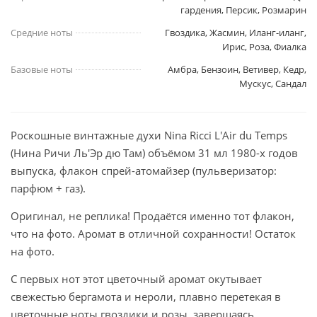
гардения, Персик, Розмарин
Средние ноты
Гвоздика, Жасмин, Иланг-иланг,
Ирис, Роза, Фиалка
Базовые ноты
Амбра, Бензоин, Ветивер, Кедр,
Мускус, Сандал
Роскошные винтажные духи Nina Ricci L'Air du Temps
(Нина Ричи Ль'Эр дю Там) объёмом 31 мл 1980-х годов
выпуска, флакон спрей-атомайзер (пульверизатор:
парфюм + газ).
Оригинал, не реплика! Продаётся именно тот флакон,
что на фото. Аромат в отличной сохранности! Остаток
на фото.
С первых нот этот цветочный аромат окутывает
свежестью бергамота и нероли, плавно перетекая в
цветочные ноты гвоздики и розы, завершаясь