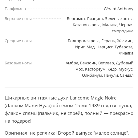
Парфюмер
Gérard Anthony
Верхние ноты
Бергамот, Гиацинт, Зеленые ноты,
Казанова роза, Малина, Черная
смородина
Средние ноты
Болгарская роза, Герань, Жасмин,
Ирис, Мед, Нарцисс, Тубероза,
Фиалка
Базовые ноты
Амбра, Бензоин, Ветивер, Дубовый
мох, Кастореум, Кедр, Мускус,
Олибанум, Пачули, Сандал
Шикарные винтажные духи Lancome Magie Noire
(Ланком Мажи Нуар) объёмом 15 мл 1989 года выпуска,
флакон сплэш (пальчик, не спрей), полный — прекрасно
на подарок!
Оригинал, не реплика! Второй выпуск "малое солнце".