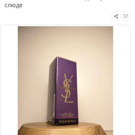
слюде