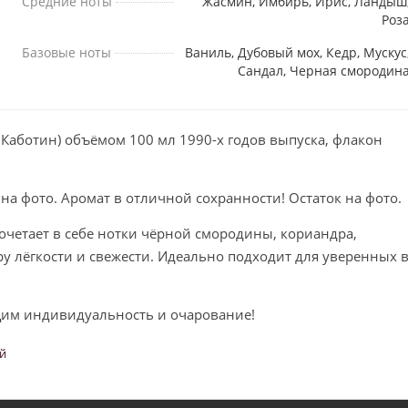
Средние ноты
Жасмин, Имбирь, Ирис, Ландыш
Роз
Базовые ноты
Ваниль, Дубовый мох, Кедр, Мускус
Сандал, Черная смородин
е Каботин) объёмом 100 мл 1990-х годов выпуска, флакон
 на фото. Аромат в отличной сохранности! Остаток на фото.
очетает в себе нотки чёрной смородины, кориандра,
у лёгкости и свежести. Идеально подходит для уверенных 
им индивидуальность и очарование!
ей