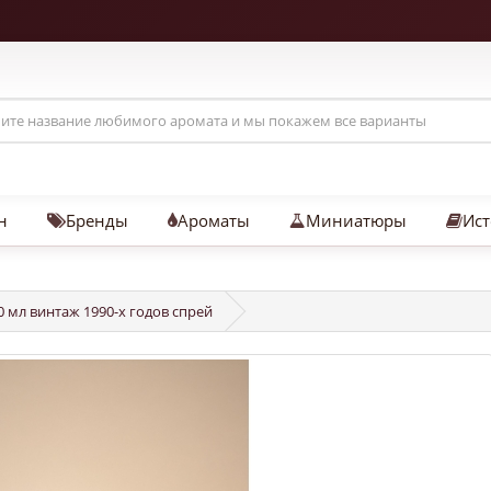
н
Бренды
Ароматы
Миниатюры
Ист
0 мл винтаж 1990-х годов спрей