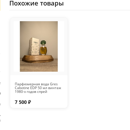
Похожие товары
е
Парфюмерная вода Gres
Cabotine EDP 50 мл винтаж
1980-х годов спрей
0
7 500 ₽
a
,
а