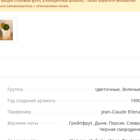
не общее стоковое фото, а конкретный флакон). Также обратите внимание
ельно ознакомьтесь с описанием ниже.
Группа
Цветочные, Зелены
Год создания аромата
199
Парфюмер
Jean-Claude Ellen
Верхние ноты
Грейпфрут, Дыня, Персик, Слива
Черная смородин