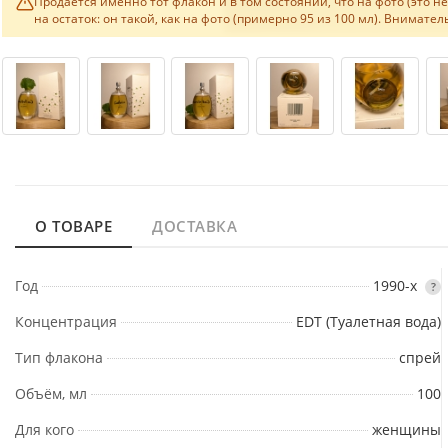
Продаётся именно тот флакон и в том состоянии, что на фото (это 
на остаток: он такой, как на фото (примерно 95 из 100 мл). Внимат
О ТОВАРЕ
ДОСТАВКА
Год
1990-х
?
Концентрация
EDT (Туалетная вода)
Тип флакона
спрей
Объём, мл
100
Для кого
женщины