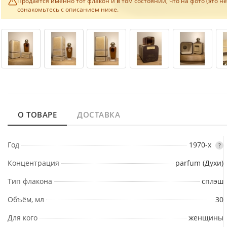
Продаётся именно тот флакон и в том состоянии, что на фото (это н
ознакомьтесь с описанием ниже.
О ТОВАРЕ
ДОСТАВКА
Год
1970-х
?
Концентрация
parfum (Духи)
Тип флакона
сплэш
Объём, мл
30
Для кого
женщины