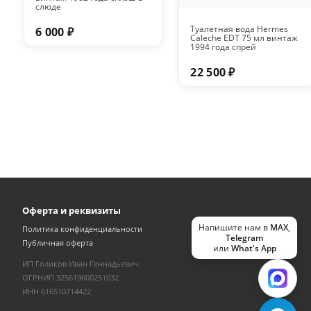
слюде
Туалетная вода Hermes
6 000 ₽
Caleche EDT 75 мл винтаж
1994 года спрей
22 500 ₽
Оферта и реквизиты
Напишите нам в
MAX
,
Политика конфиденциальности
Telegram
Публичная оферта
или
What's App
ИП Голиков Иван Геннадьевич
ОГРНИП 325619600251032
ИНН 616510714422