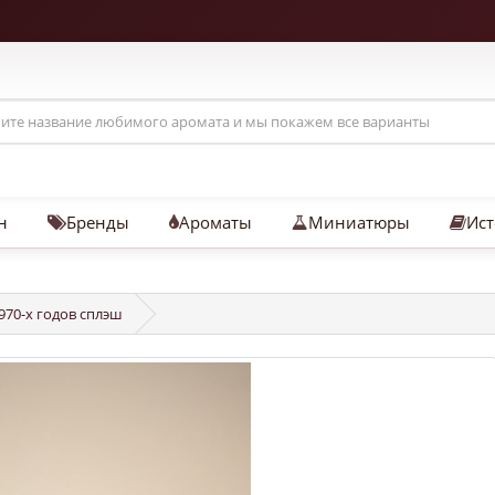
н
Бренды
Ароматы
Миниатюры
Ист
970-х годов сплэш