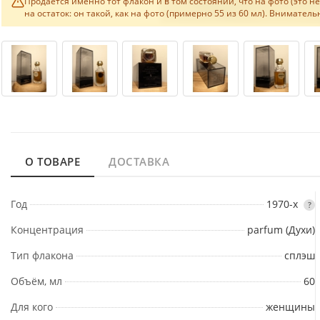
Продаётся именно тот флакон и в том состоянии, что на фото (это 
на остаток: он такой, как на фото (примерно 55 из 60 мл). Внимате
О ТОВАРЕ
ДОСТАВКА
Год
1970-х
?
Концентрация
parfum (Духи)
Тип флакона
сплэш
Объём, мл
60
Для кого
женщины