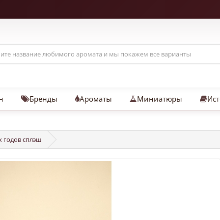
н
Бренды
Ароматы
Миниатюры
Ист
-х годов сплэш