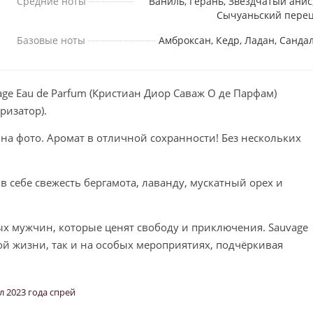
Средние ноты
Ваниль, Герань, Звездчатый анис
Сычуаньский пере
Базовые ноты
Амброксан, Кедр, Ладан, Санда
age Eau de Parfum (Кристиан Диор Саваж О де Парфам)
ризатор).
 на фото. Аромат в отличной сохранности! Без нескольких
в себе свежесть бергамота, лаванду, мускатный орех и
х мужчин, которые ценят свободу и приключения. Sauvage
й жизни, так и на особых мероприятиях, подчёркивая
л 2023 года спрей