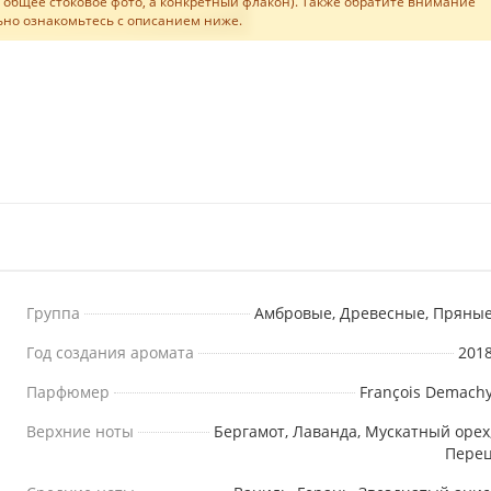
не общее стоковое фото, а конкретный флакон). Также обратите внимание
ельно ознакомьтесь с описанием ниже.
Группа
Амбровые, Древесные, Пряны
Год создания аромата
201
Парфюмер
François Demach
Верхние ноты
Бергамот, Лаванда, Мускатный орех
Пере