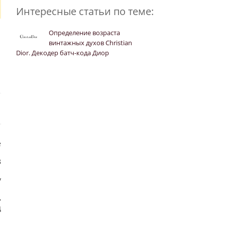
Интересные статьи по теме:
Определение возраста
винтажных духов Christian
Dior. Декодер батч-кода Диор
е
8
y
,
ц