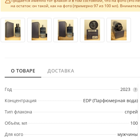
Продаётся именно тот флакон и в том состоянии, что на фото (это 
на остаток: он такой, как на фото (примерно 97 из 100 мл). Внимат
О ТОВАРЕ
ДОСТАВКА
Год
2023
?
Концентрация
EDP (Парфюмерная вода)
Тип флакона
спрей
Объём, мл
100
Для кого
мужчины