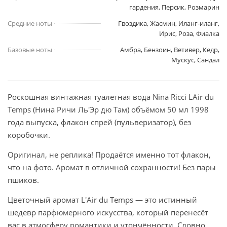
гардения, Персик, Розмарин
Средние ноты
Гвоздика, Жасмин, Иланг-иланг,
Ирис, Роза, Фиалка
Базовые ноты
Амбра, Бензоин, Ветивер, Кедр,
Мускус, Сандал
Роскошная винтажная туалетная вода Nina Ricci LAir du
Temps (Нина Ричи Ль'Эр дю Там) объёмом 50 мл 1998
года выпуска, флакон спрей (пульверизатор), без
коробочки.
Оригинал, не реплика! Продаётся именно тот флакон,
что на фото. Аромат в отличной сохранности! Без пары
пшиков.
Цветочный аромат L'Air du Temps — это истинный
шедевр парфюмерного искусства, который перенесёт
вас в атмосферу романтики и утончённости. Словно