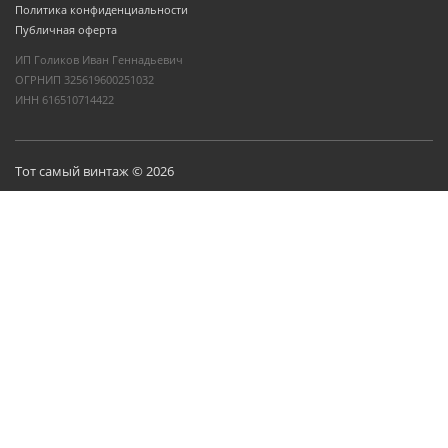
Политика конфиденциальности
Публичная оферта
ИП Голиков Иван Геннадьевич
ОГРНИП 325619600251032
ИНН 616510714422
Тот самый винтаж © 2026