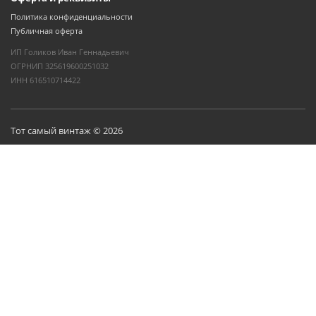
Политика конфиденциальности
Публичная оферта
ИП Голиков Иван Геннадьевич
ОГРНИП 325619600251032
ИНН 616510714422
Тот самый винтаж © 2026