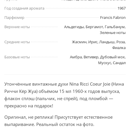
Год создания аромата
1967
Парфюмер
Francis Fabron
Верхние ноты
Альдегиды, Бергамот, Гальбанум,
Зеленые ноты
Средние ноты
Жасмин, Ирис, Ландыш, Роза,
Фиалка
Базовые ноты
Амбра, Ветивер, Дубовый мох,
Мускус, Сандал
Утончённые винтажные духи Nina Ricci Coeur Joie (Нина
Риччи Кёр Жуа) объёмом 15 мл 1960-х годов выпуска,
флакон сплэш (пальчик, не спрей), под пломбой —
прекрасно на подарок!
Оригинал, не реплика! Присутствует естественное
выпаривание. Реальный остаток на фото.