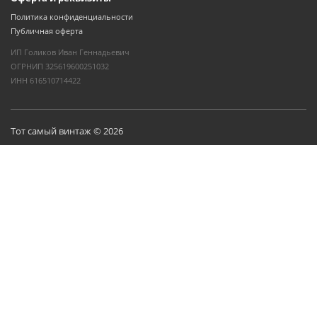
Политика конфиденциальности
Публичная оферта
ИП Голиков Иван Геннадьевич
ОГРНИП 325619600251032
ИНН 616510714422
Тот самый винтаж © 2026