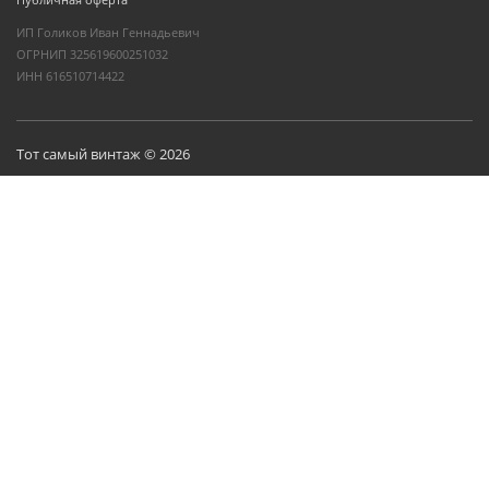
ИП Голиков Иван Геннадьевич
ОГРНИП 325619600251032
ИНН 616510714422
Тот самый винтаж © 2026