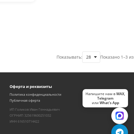
Показывать:
Показано 1–3 из
Оферта и реквизиты
Напишите нам в
MAX
,
Политика конфиденциальности
Telegram
Публичная оферта
или
What's App
ИП Голиков Иван Геннадьевич
ОГРНИП 325619600251032
ИНН 616510714422