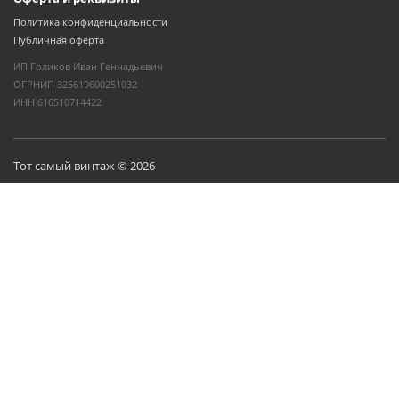
Политика конфиденциальности
Публичная оферта
ИП Голиков Иван Геннадьевич
ОГРНИП 325619600251032
ИНН 616510714422
Тот самый винтаж © 2026