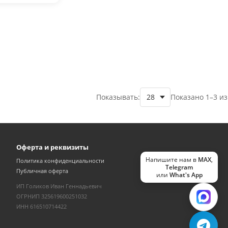
Показывать:
Показано 1–3 из
Оферта и реквизиты
Напишите нам в
MAX
,
Политика конфиденциальности
Telegram
Публичная оферта
или
What's App
ИП Голиков Иван Геннадьевич
ОГРНИП 325619600251032
ИНН 616510714422