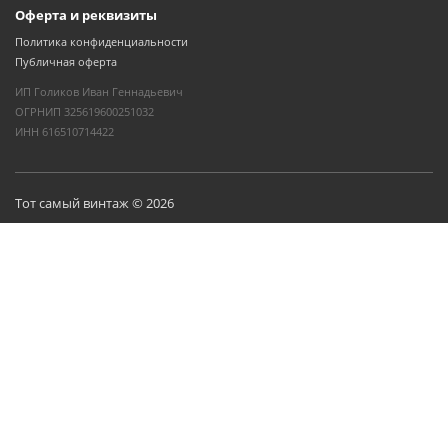
Оферта и реквизиты
Политика конфиденциальности
Публичная оферта
ИП Голиков Иван Геннадьевич
ОГРНИП 325619600251032
ИНН 616510714422
Тот самый винтаж © 2026