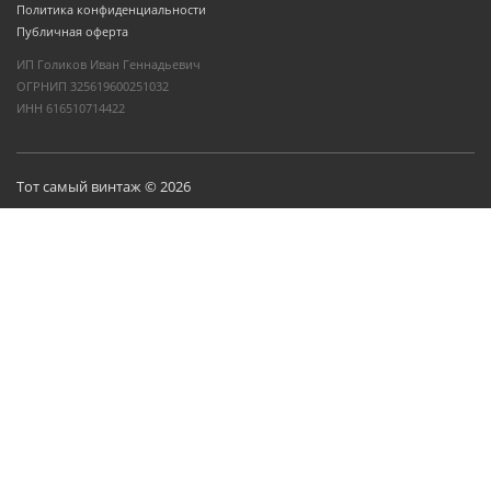
Политика конфиденциальности
Публичная оферта
ИП Голиков Иван Геннадьевич
ОГРНИП 325619600251032
ИНН 616510714422
Тот самый винтаж © 2026