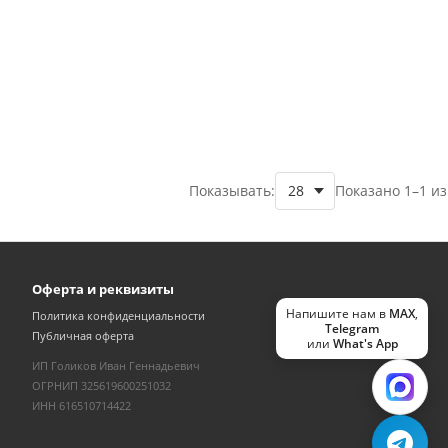
Показывать:
Показано 1–1 из
Оферта и реквизиты
Напишите нам в
MAX
,
Политика конфиденциальности
Telegram
Публичная оферта
или
What's App
ИП Голиков Иван Геннадьевич
ОГРНИП 325619600251032
ИНН 616510714422