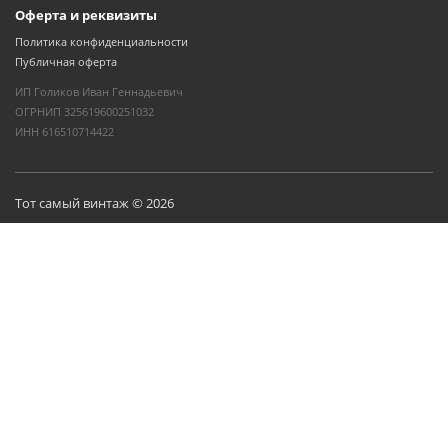
Оферта и реквизиты
Политика конфиденциальности
Публичная оферта
ИП Голиков Иван Геннадьевич
ОГРНИП 325619600251032
ИНН 616510714422
Тот самый винтаж © 2026